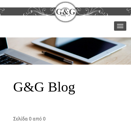
Μεν
G&G Blog
Σελίδα 0 από 0