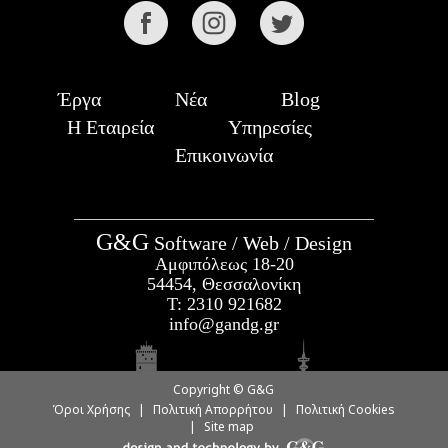
Έργα
Νέα
Blog
Η Εταιρεία
Υπηρεσίες
Επικοινωνία
G&G
Software / Web / Design
Αμφιπόλεως 18-20
54454, Θεσσαλονίκη
Τ:
2310 921682
info@gandg.gr
Copyright © G&G
Όροι Χρήσης
|
Πολιτική Απορρήτου
|
Πολιτική Cookies
|
Site map