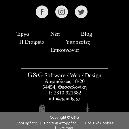
Έργα
Νέα
Blog
Η Εταιρεία
Υπηρεσίες
Επικοινωνία
G&G
Software / Web / Design
Αμφιπόλεως 18-20
54454, Θεσσαλονίκη
Τ:
2310 921682
info@gandg.gr
Copyright © G&G
Όροι Χρήσης
|
Πολιτική Απορρήτου
|
Πολιτική Cookies
|
Site map