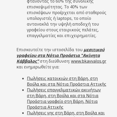
φτάνοντας το 60% της συνολικής
επισκεψιμότητας. Το 40% των
επισκέψεων προέρχεται από σταθερούς
υπολογιστές ή laptops, το οποίο
αντανακλά την υψηλή αποδοχή του
γραφείου στους εταιρικούς πελάτες,
επαγγελματίες και επιχειρηματίες.
Επισκευτείτε την ιστοσελίδα του
μεσιτικού
γραφείου στα Νότια Προάστια "Ακίνητα
Κάββαλος"
στη διεύθυνση:
www.bkavvalos.gr
και ενημερωθείτε για:
Πωλήσεις κατοικιών στη Βάρη, στη
Βούλα και στα Νότια Προάστια Αττικής
Πωλήσεις επαγγελματικών ακινήτων
στη Βάρη, στη Βούλα και στα Νότια
Προάστια γραφείο στη Βάρη, Νότια
Προάστια Αττικής
Πωλήσεις γης στη Βάρη, στη Βούλα και