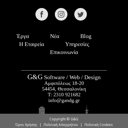
Έργα
Νέα
Blog
Η Εταιρεία
Υπηρεσίες
Επικοινωνία
G&G
Software / Web / Design
Αμφιπόλεως 18-20
54454, Θεσσαλονίκη
Τ:
2310 921682
info@gandg.gr
Copyright © G&G
Όροι Χρήσης
|
Πολιτική Απορρήτου
|
Πολιτική Cookies