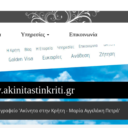
α
Υπηρεσίες
Επικοινωνία
kinitastinkriti.gr
 γραφείο 'Ακίνητα στην Κρήτη - Μαρία Αγγελάκη Πετρά'