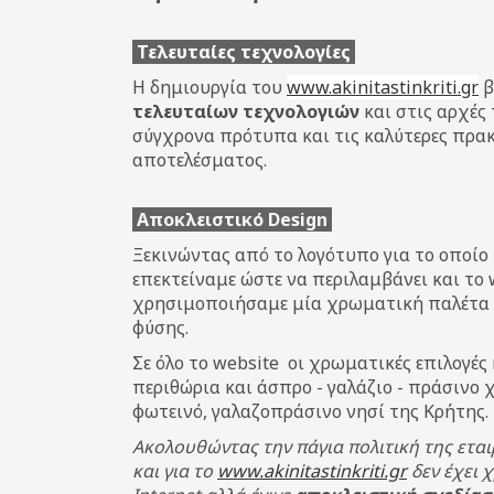
Τελευταίες τεχνολογίες
Η δημιουργία του
www.akinitastinkriti.gr
β
τελευταίων τεχνολογιών
και στις αρχές
σύγχρονα πρότυπα και τις καλύτερες πρακτ
αποτελέσματος.
Αποκλειστικό Design
Ξεκινώντας από το λογότυπο για το οποίο
επεκτείναμε ώστε να περιλαμβάνει και το
χρησιμοποιήσαμε μία χρωματική παλέτα 
φύσης.
Σε όλο το website οι χρωματικές επιλογές
περιθώρια και άσπρο - γαλάζιο - πράσινο 
φωτεινό, γαλαζοπράσινο νησί της Κρήτης.
Ακολουθώντας την πάγια πολιτική της εταιρ
και για το
www.akinitastinkriti.gr
δεν έχει 