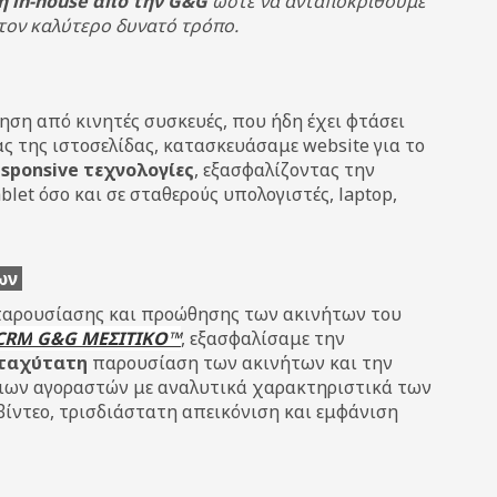
η in-house από την G&G
ώστε να ανταποκριθούμε
 τον καλύτερο δυνατό τρόπο.
ηση από κινητές συσκευές, που ήδη έχει φτάσει
ς της ιστοσελίδας, κατασκευάσαμε website για το
sponsive τεχνολογίες
, εξασφαλίζοντας την
let όσο και σε σταθερούς υπολογιστές, laptop,
των
παρουσίασης και προώθησης των ακινήτων του
 CRM
G&G ΜΕΣΙΤΙΚΟ™
, εξασφαλίσαμε την
ταχύτατη
παρουσίαση των ακινήτων και την
ων αγοραστών με αναλυτικά χαρακτηριστικά των
βίντεο, τρισδιάστατη απεικόνιση και εμφάνιση