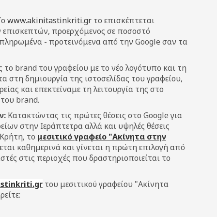
Το
www.akinitastinkriti.gr
το επισκέπτεται
 επισκεπτών, προερχόμενος σε ποσοστό
 πληρωμένα - προτεινόμενα από την Google σαν τα
το brand του γραφείου με το νέο λογότυπο και τη
 στη δημιουργία της ιστοσελίδας του γραφείου,
είας και επεκτείναμε τη λειτουργία της στο
του brand.
ν:
Κατακτώντας τις πρώτες θέσεις στο Google για
είων στην Ιεράπτετρα αλλά και υψηλές θέσεις
 Κρήτη, το
μεσιτικό γραφείο "Ακίνητα στην
ται καθημερινά και γίνεται η πρώτη επιλογή από
στές στις περιοχές που δραστηριοποιείται το
tinkriti.gr
του μεσιτικού γραφείου "Ακίνητα
ρείτε: