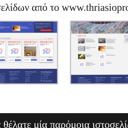
ελίδων από το www.thriasiopro
 θέλατε μία παρόμοια ιστοσελί