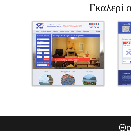
Γκαλερί σ
Θα