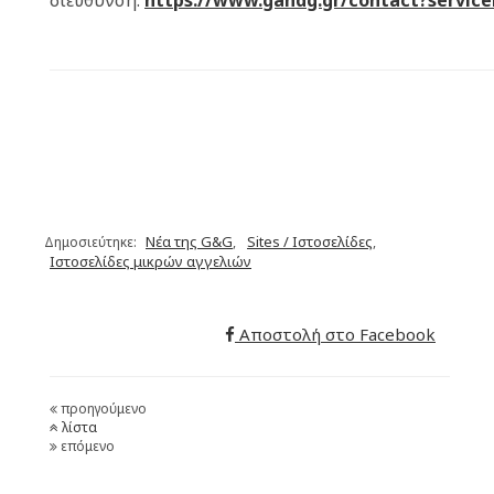
διεύθυνση:
https://www.gandg.gr/contact?service
Νέα της G&G
Sites / Ιστοσελίδες
Δημοσιεύτηκε:
,
,
Ιστοσελίδες μικρών αγγελιών
Αποστολή στο Facebook
προηγούμενο
λίστα
επόμενο