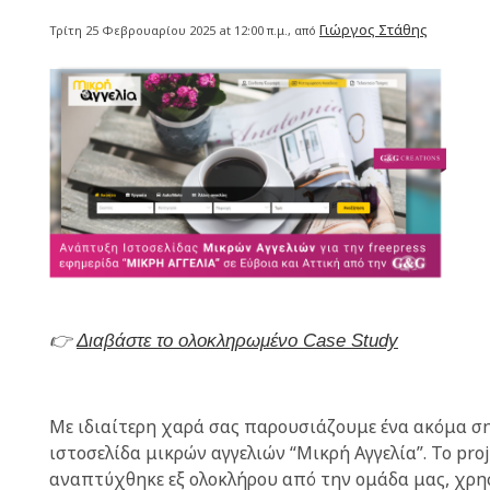
Γιώργος Στάθης
Τρίτη 25 Φεβρουαρίου 2025 at 12:00 π.μ., από
👉
Διαβάστε το ολοκληρωμένο Case Study
Με ιδιαίτερη χαρά σας παρουσιάζουμε ένα ακόμα ση
ιστοσελίδα μικρών αγγελιών “Μικρή Αγγελία”. Το pro
αναπτύχθηκε εξ ολοκλήρου από την ομάδα μας, χρ