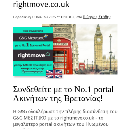
rightmove.co.uk
Γιώργος Στάθης
Παρασκευή 13 Ιουνίου 2025 at 12:00 π.μ., από
Συνδεθείτε με το No.1 portal
Ακινήτων της Βρετανίας!
Η G&G ολοκλήρωσε την πλήρης διασύνδεση του
G&G ΜΕΣΙΤΙΚΟ με το
rightmove.co.uk
- το
μεγαλύτερο portal ακινήτων του Ηνωμένου