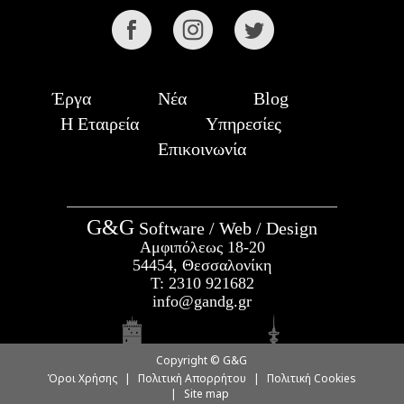
Έργα
Νέα
Blog
Η Εταιρεία
Υπηρεσίες
Επικοινωνία
G&G
Software / Web / Design
Αμφιπόλεως 18-20
54454, Θεσσαλονίκη
Τ:
2310 921682
info@gandg.gr
Copyright © G&G
Όροι Χρήσης
|
Πολιτική Απορρήτου
|
Πολιτική Cookies
|
Site map