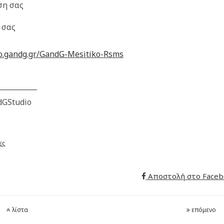
ση σας
 σας
ko.gandg.gr/GandG-Mesitiko-Rsms
___________
dGStudio
ες
Αποστολή στο Faceb
λίστα
επόμενο