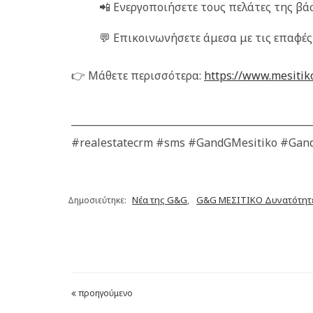
📲 Ενεργοποιήσετε τους πελάτες της βά
💬 Επικοινωνήσετε άμεσα με τις επαφές
👉 Μάθετε περισσότερα:
https://www.mesiti
_________________________________________________
#realestatecrm #sms #GandGMesitiko #Gan
Νέα της G&G
G&G ΜΕΣΙΤΙΚΟ Δυνατότητ
Δημοσιεύτηκε:
,
προηγούμενο