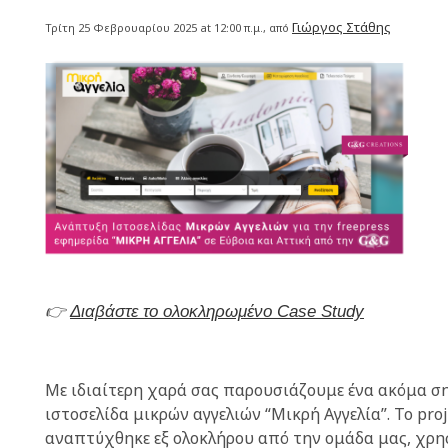
Γιώργος Στάθης
Τρίτη 25 Φεβρουαρίου 2025 at 12:00 π.μ., από
👉
Διαβάστε το ολοκληρωμένο Case Study
Με ιδιαίτερη χαρά σας παρουσιάζουμε ένα ακόμα ση
ιστοσελίδα μικρών αγγελιών “Μικρή Αγγελία”. Το pro
αναπτύχθηκε εξ ολοκλήρου από την ομάδα μας, χρ