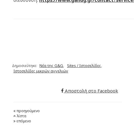
διεύθυνση:
https://www.gandg.gr/contact?service
Νέα της G&G
Sites / Ιστοσελίδες
Δημοσιεύτηκε:
,
,
Ιστοσελίδες μικρών αγγελιών
Αποστολή στο Facebook
προηγούμενο
λίστα
επόμενο