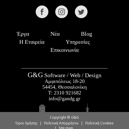
Έργα
Νέα
Blog
Η Εταιρεία
Υπηρεσίες
Επικοινωνία
G&G
Software / Web / Design
Αμφιπόλεως 18-20
54454, Θεσσαλονίκη
Τ:
2310 921682
info@gandg.gr
Copyright © G&G
Όροι Χρήσης
|
Πολιτική Απορρήτου
|
Πολιτική Cookies
|
Site map